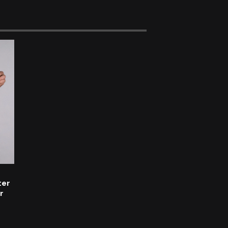
d
ter
r